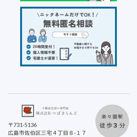
楽 々 園 駅
徒 歩
３
分
〒731-5136
広島市佐伯区三宅４丁目８-１７