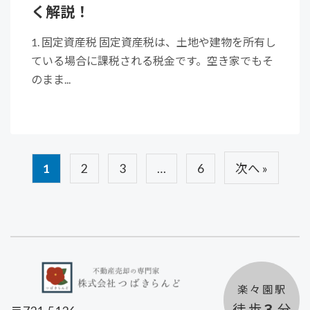
く解説！
1. 固定資産税 固定資産税は、土地や建物を所有し
ている場合に課税される税金です。空き家でもそ
のまま...
1
2
3
…
6
次へ »
楽 々 園 駅
徒 歩
３
分