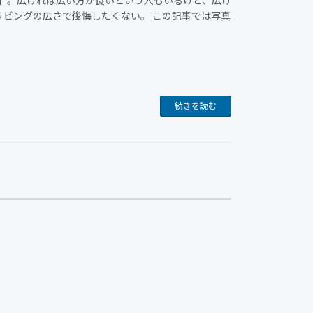
」。広ければ広い方が良いという人もいるけど、広け
にリビングの広さで後悔したくない。 この記事では写真
続きを読む