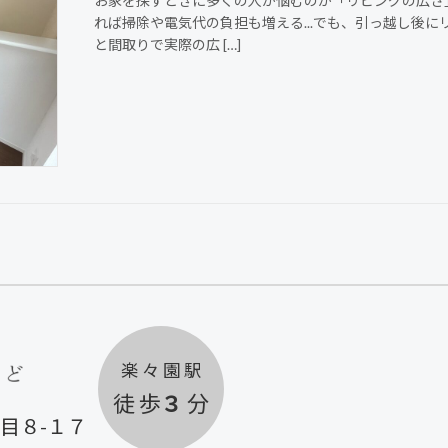
お家を探すときに多くの人が悩むのが「リビングの広さ
れば掃除や電気代の負担も増える...でも、引っ越し後
と間取りで実際の広 […]
楽 々 園 駅
徒 歩
３
分
目８-１７