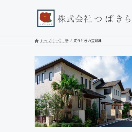
コ
ナ
ン
ビ
テ
ゲ
ン
ー
ツ
シ
トップページ 新
買うときの豆知識
へ
ョ
ス
ン
キ
に
ッ
移
プ
動