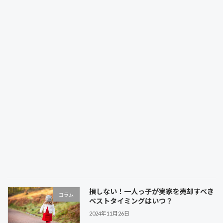
コス […]
続きを読む
【佐伯区】薬師が丘の戸建ていくらで売
佐伯区すまいガイド
れる？坪単価は？将来性はある？
2024年12月10日
薬師ヶ丘団地の名称の由来 八幡小学校の南隣に
「お薬師さん」の名で知られる「保井田薬師
堂」があります。古くから縁結びや目の病気に
ご利益があると、人々の信仰をあつめてきまし
た。 ご本尊の薬師如来は、今から1200年あま
りも前 […]
続きを読む
損しない！一人っ子が実家を売却すべき
コラム
ベストタイミングはいつ？
2024年11月26日